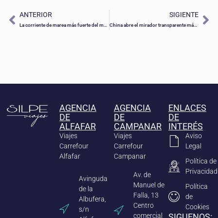
ANTERIOR
SIGIENTE
La corriente de marea más fuerte del mundo
China abre el mirador transparente más grande del mundo
AGENCIA
AGENCIA
ENLACES
DE
DE
DE
ALFAFAR
CAMPANAR
INTERÉS
Viajes
Viajes
Aviso
Carrefour
Carrefour
Legal
Alfafar
Campanar
Política de
Privacidad
Av. de
Avinguda
Manuel de
Política
de la
Falla, 13
de
Albufera,
Centro
Cookies
s/n
comercial
SIGUENOS: