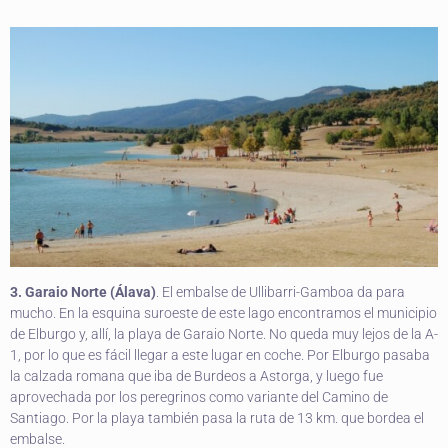
3. Garaio Norte (Álava)
. El embalse de Ullibarri-Gamboa da para
mucho. En la esquina suroeste de este lago encontramos el municipio
de Elburgo y, allí, la playa de Garaio Norte. No queda muy lejos de la A-
1, por lo que es fácil llegar a este lugar en coche. Por Elburgo pasaba
la calzada romana que iba de Burdeos a Astorga, y luego fue
aprovechada por los peregrinos como variante del Camino de
Santiago. Por la playa también pasa la ruta de 13 km. que bordea el
embalse.