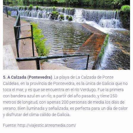
5. A Calzada (Pontevedra)
. La playa de La Calzada de Ponte
Caldelas, en la provincia de Pontevedra, es la única de Galicia que no
toca el mar, y es que se encuentra en el río Verdugo. Fue la primera
con bandera azul en un río, a partir del año pasado, y tiene 250
metros de longitud, con apenas 200 personas de media los días de
verano. Bien iluminada y señalizada, es perfecta para un día de calor
y disfrutar del clima cálido de Galicia.
Fuente: http://viajestic.atresmedia.com/