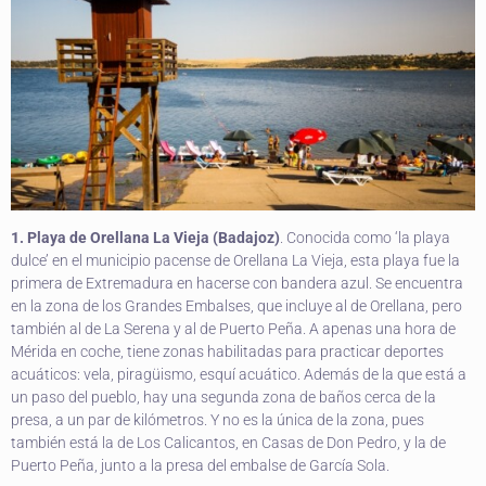
1. Playa de Orellana La Vieja (Badajoz)
. Conocida como ‘la playa
dulce’ en el municipio pacense de Orellana La Vieja, esta playa fue la
primera de Extremadura en hacerse con bandera azul. Se encuentra
en la zona de los Grandes Embalses, que incluye al de Orellana, pero
también al de La Serena y al de Puerto Peña. A apenas una hora de
Mérida en coche, tiene zonas habilitadas para practicar deportes
acuáticos: vela, piragüismo, esquí acuático. Además de la que está a
un paso del pueblo, hay una segunda zona de baños cerca de la
presa, a un par de kilómetros. Y no es la única de la zona, pues
también está la de Los Calicantos, en Casas de Don Pedro, y la de
Puerto Peña, junto a la presa del embalse de García Sola.