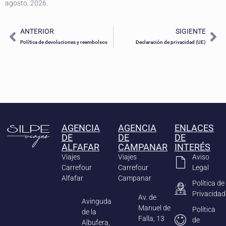
agosto, 2026.
ANTERIOR
SIGIENTE
Política de devoluciones y reembolsos
Declaración de privacidad (UE)
AGENCIA
AGENCIA
ENLACES
DE
DE
DE
ALFAFAR
CAMPANAR
INTERÉS
Viajes
Viajes
Aviso
Carrefour
Carrefour
Legal
Alfafar
Campanar
Política de
Privacidad
Av. de
Avinguda
Manuel de
Política
de la
Falla, 13
de
Albufera,