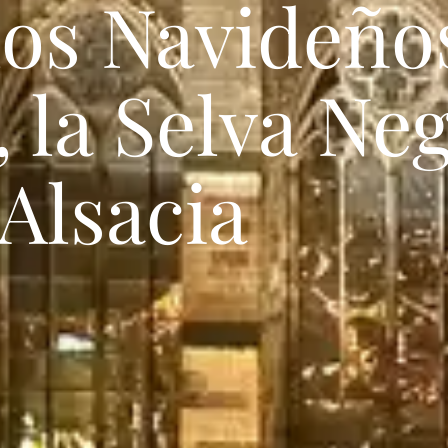
los Navideño
 la Selva Neg
Alsacia