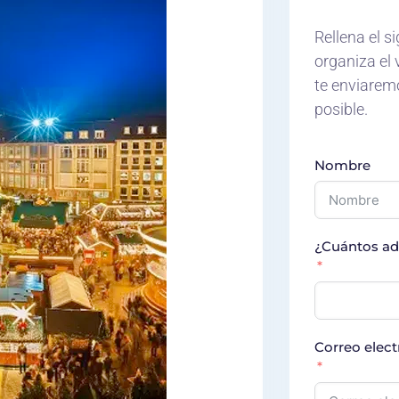
Rellena el s
organiza el 
te enviarem
posible.
Nombre
¿Cuántos ad
Correo elect