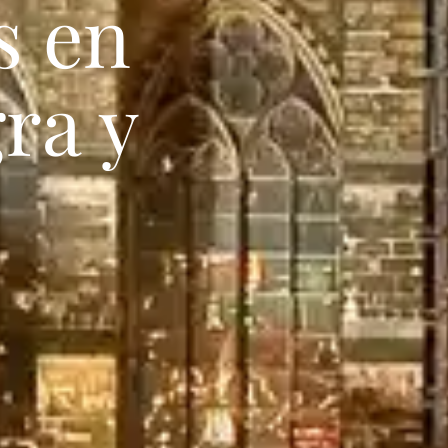
s en
ra y